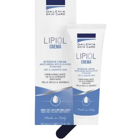
Futuro Tecnologico
Innovazioni Tecnologiche
Tendenze Tecnologiche
Intelligenza
Artificiale
Innovazione Sostenibile
Tecnologie Emergenti
Futuro Tecnologico