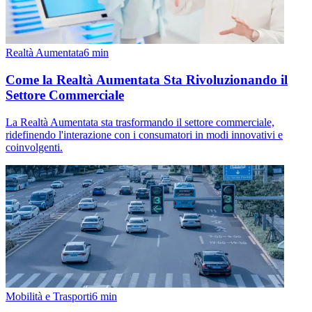
Realtà Aumentata
6
min
Come la Realtà Aumentata Sta Rivoluzionando il
Settore Commerciale
La Realtà Aumentata sta trasformando il settore commerciale,
ridefinendo l'interazione con i consumatori in modi innovativi e
coinvolgenti.
Mobilità e Trasporti
6
min