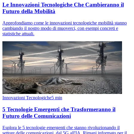
Le Innovazioni Tecnologiche Che Cambieranno il
Futuro della Mobilità
Approfondiamo come le innovazioni tecnologiche mobilità stanno
cambiando il nostro modo di muoverci, con esempi concreti e
statistiche attuali.
Innovazioni Tecnologiche
5
min
5 Tecnologie Emergenti che Trasformeranno il
Futuro delle Comunicazioni
Esplora le 5 tecnologie emergenti che stanno rivoluzionando il
settore delle comunicazioni, dal 5G all'IA. Rimani informato per il