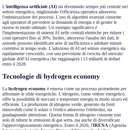
L'
intelligenza artificiale (AI)
sta diventando sempre più centrale nel
settore energetico, migliorando l'efficienza operativa attraverso
l'ottimizzazione dei processi. L'uso di algoritmi avanzati consente
agli operatori di prevedere la domanda di energia e di gestire le
risorse in modo ottimale. Un esempio significativo è
l'implementazione di sistemi AI nelle centrali elettriche per ridurre i
costi operativi fino al 30%. Inoltre, attraverso l'analisi dei dati, le
aziende possono identificare aree di inefficienza e adottare misure
correttive in tempo reale. L'adozione di AI nel settore energetico sta
rapidamente crescendo, con una previsione di crescita del mercato
globale dell'AI energetica che raggiungerà i 15 miliardi di dollari
entro il 2028.
Tecnologie di hydrogen economy
La
hydrogen economy
è emersa come un processo promettente per
affrontare le sfide energetiche. L'idrogeno, come vettore energetico,
offre la possibilità di stoccare e trasportare energia in modo sicuro ed
efficiente. La produzione di idrogeno verde, generato da fonti
rinnovabili come il solare o l'eolico attraverso l'elettrolisi, sta
guadagnando attenzione. Questa forma di idrogeno consente non
solo di ridurre le emissioni di gas serra, ma anche di diversificare
l'approvvigionamento energetico. Entro il 2026, l'
IRENA
(Agenzia