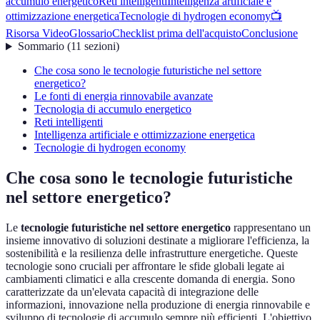
accumulo energetico
Reti intelligenti
Intelligenza artificiale e
ottimizzazione energetica
Tecnologie di hydrogen economy
📺
Risorsa Video
Glossario
Checklist prima dell'acquisto
Conclusione
Sommario
(
11
sezioni
)
Che cosa sono le tecnologie futuristiche nel settore
energetico?
Le fonti di energia rinnovabile avanzate
Tecnologia di accumulo energetico
Reti intelligenti
Intelligenza artificiale e ottimizzazione energetica
Tecnologie di hydrogen economy
Che cosa sono le tecnologie futuristiche
nel settore energetico?
Le
tecnologie futuristiche nel settore energetico
rappresentano un
insieme innovativo di soluzioni destinate a migliorare l'efficienza, la
sostenibilità e la resilienza delle infrastrutture energetiche. Queste
tecnologie sono cruciali per affrontare le sfide globali legate ai
cambiamenti climatici e alla crescente domanda di energia. Sono
caratterizzate da un'elevata capacità di integrazione delle
informazioni, innovazione nella produzione di energia rinnovabile e
sviluppo di tecnologie di accumulo sempre più efficienti. L'obiettivo