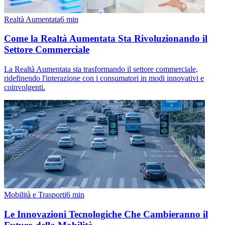
Realtà Aumentata
6
min
Come la Realtà Aumentata Sta Rivoluzionando il
Settore Commerciale
La Realtà Aumentata sta trasformando il settore commerciale,
ridefinendo l'interazione con i consumatori in modi innovativi e
coinvolgenti.
Mobilità e Trasporti
6
min
Le Innovazioni Tecnologiche Che Cambieranno il