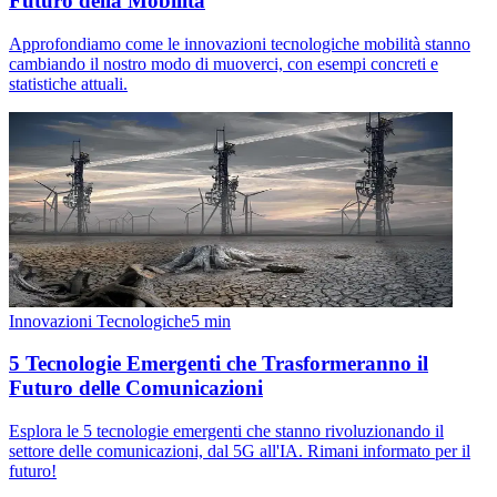
Futuro della Mobilità
Approfondiamo come le innovazioni tecnologiche mobilità stanno
cambiando il nostro modo di muoverci, con esempi concreti e
statistiche attuali.
Innovazioni Tecnologiche
5
min
5 Tecnologie Emergenti che Trasformeranno il
Futuro delle Comunicazioni
Esplora le 5 tecnologie emergenti che stanno rivoluzionando il
settore delle comunicazioni, dal 5G all'IA. Rimani informato per il
futuro!