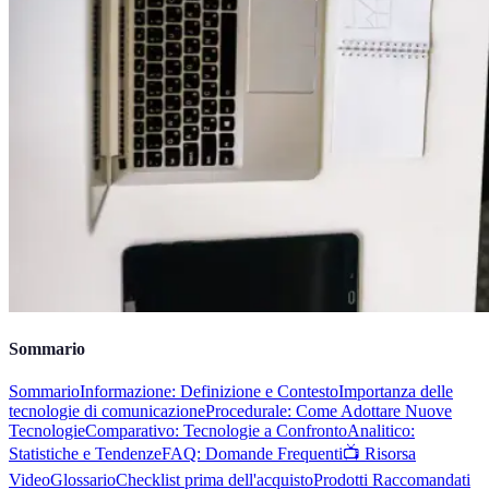
Sommario
Sommario
Informazione: Definizione e Contesto
Importanza delle
tecnologie di comunicazione
Procedurale: Come Adottare Nuove
Tecnologie
Comparativo: Tecnologie a Confronto
Analitico:
Statistiche e Tendenze
FAQ: Domande Frequenti
📺 Risorsa
Video
Glossario
Checklist prima dell'acquisto
Prodotti Raccomandati