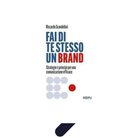
Futuro Tecnologico
Innovazioni Tecnologiche
Tendenze Tecnologiche
Intelligenza
Artificiale
Innovazione Sostenibile
Tecnologie Emergenti
Futuro Tecnologico