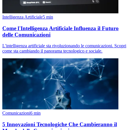
Intelligenza Artificiale
5
min
Come l'Intelligenza Artificiale Influenza il Futuro
delle Comunicazioni
L'intelligenza artificiale sta rivoluzionando le comunicazioni. Scopri
come sta cambiando il panorama tecnologico e sociale.
Comunicazioni
6
min
5 Innovazioni Tecnologiche Che Cambieranno il