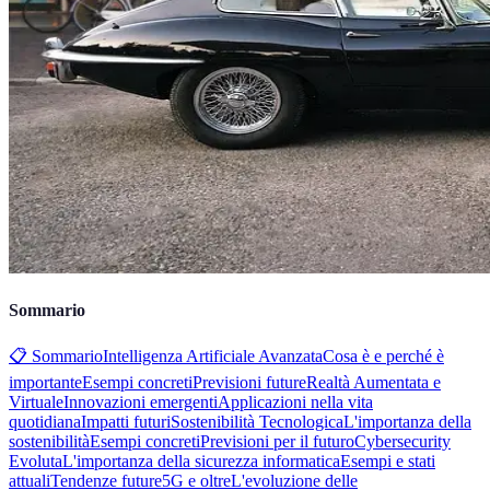
Sommario
📋 Sommario
Intelligenza Artificiale Avanzata
Cosa è e perché è
importante
Esempi concreti
Previsioni future
Realtà Aumentata e
Virtuale
Innovazioni emergenti
Applicazioni nella vita
quotidiana
Impatti futuri
Sostenibilità Tecnologica
L'importanza della
sostenibilità
Esempi concreti
Previsioni per il futuro
Cybersecurity
Evoluta
L'importanza della sicurezza informatica
Esempi e stati
attuali
Tendenze future
5G e oltre
L'evoluzione delle