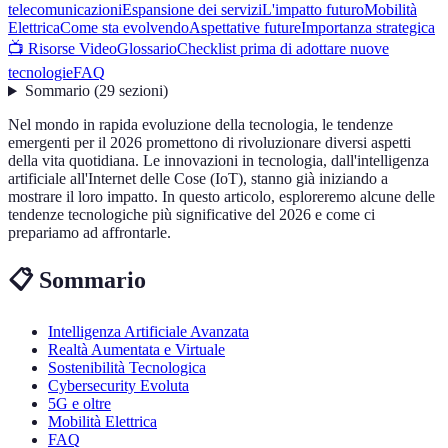
telecomunicazioni
Espansione dei servizi
L'impatto futuro
Mobilità
Elettrica
Come sta evolvendo
Aspettative future
Importanza strategica
📺 Risorse Video
Glossario
Checklist prima di adottare nuove
tecnologie
FAQ
Sommario
(
29
sezioni
)
Nel mondo in rapida evoluzione della tecnologia, le tendenze
emergenti per il 2026 promettono di rivoluzionare diversi aspetti
della vita quotidiana. Le innovazioni in tecnologia, dall'intelligenza
artificiale all'Internet delle Cose (IoT), stanno già iniziando a
mostrare il loro impatto. In questo articolo, esploreremo alcune delle
tendenze tecnologiche più significative del 2026 e come ci
prepariamo ad affrontarle.
📋 Sommario
Intelligenza Artificiale Avanzata
Realtà Aumentata e Virtuale
Sostenibilità Tecnologica
Cybersecurity Evoluta
5G e oltre
Mobilità Elettrica
FAQ