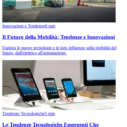
Innovazioni e Tendenze
6
min
Il Futuro della Mobilità: Tendenze e Innovazioni
Esplora le nuove tecnologie e le loro influenze sulla mobilità del
futuro, dall'elettrico all'automazione.
Tendenze Tecnologiche
5
min
Le Tendenze Tecnologiche Emergenti Che