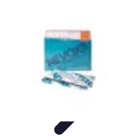
Futuro Tecnologico
Innovazioni Tecnologiche
Tendenze Tecnologiche
Intelligenza
Artificiale
Innovazione Sostenibile
Tecnologie Emergenti
Futuro Tecnologico