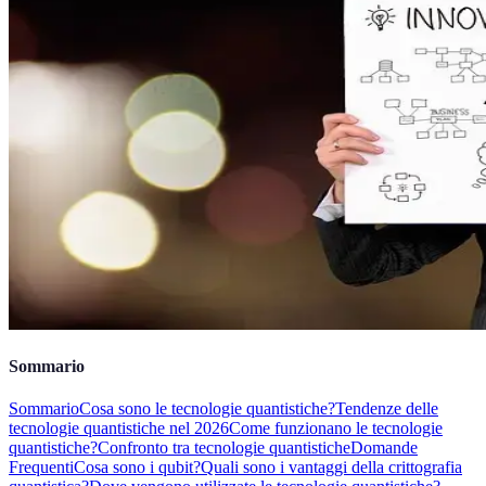
Sommario
Sommario
Cosa sono le tecnologie quantistiche?
Tendenze delle
tecnologie quantistiche nel 2026
Come funzionano le tecnologie
quantistiche?
Confronto tra tecnologie quantistiche
Domande
Frequenti
Cosa sono i qubit?
Quali sono i vantaggi della crittografia