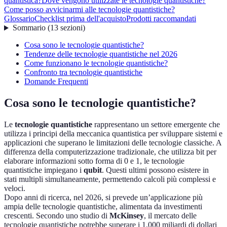
quantistica?
Dove vengono utilizzate le tecnologie quantistiche?
Come posso avvicinarmi alle tecnologie quantistiche?
Glossario
Checklist prima dell'acquisto
Prodotti raccomandati
Sommario
(
13
sezioni
)
Cosa sono le tecnologie quantistiche?
Tendenze delle tecnologie quantistiche nel 2026
Come funzionano le tecnologie quantistiche?
Confronto tra tecnologie quantistiche
Domande Frequenti
Cosa sono le tecnologie quantistiche?
Le
tecnologie quantistiche
rappresentano un settore emergente che
utilizza i principi della meccanica quantistica per sviluppare sistemi e
applicazioni che superano le limitazioni delle tecnologie classiche. A
differenza della computerizzazione tradizionale, che utilizza bit per
elaborare informazioni sotto forma di 0 e 1, le tecnologie
quantistiche impiegano i
qubit
. Questi ultimi possono esistere in
stati multipli simultaneamente, permettendo calcoli più complessi e
veloci.
Dopo anni di ricerca, nel 2026, si prevede un’applicazione più
ampia delle tecnologie quantistiche, alimentata da investimenti
crescenti. Secondo uno studio di
McKinsey
, il mercato delle
tecnologie quantistiche potrebbe superare i 1.000 miliardi di dollari