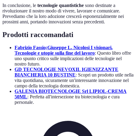
In conclusione, le
tecnologie quantistiche
sono destinate a
rivoluzionare il nostro modo di vivere, lavorare e comunicare.
Prevediamo che la loro adozione crescerà esponenzialmente nei
prossimi anni, portando innovazioni senza precedenti.
Prodotti raccomandati
Fabrizio Fassio;Giuseppe L. Nicolosi I visionari.
Tecnologie e utopie sulla fine del lavoro
: Questo libro offre
uno spunto critico sulle implicazioni delle tecnologie nel
nostro futuro.
GD TECNOLOGIE NEVOXIL IGIENIZZANTE
BIANCHERIA 10 BUSTINE
: Scopri un prodotto utile nella
vita quotidiana, sicuramente un'interessante innovazione nel
campo della tecnologia domestica.
GALENIA BIOTECNOLOGIE Srl LIPIOL-CREMA
50ML
: Perfetta all'intersezione tra biotecnologia e cura
personale.