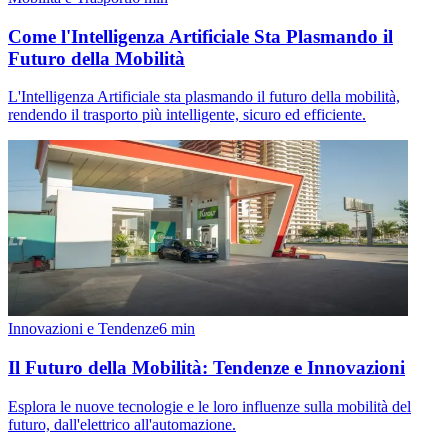
Come l'Intelligenza Artificiale Sta Plasmando il
Futuro della Mobilità
L'Intelligenza Artificiale sta plasmando il futuro della mobilità,
rendendo il trasporto più intelligente, sicuro ed efficiente.
Innovazioni e Tendenze
6
min
Il Futuro della Mobilità: Tendenze e Innovazioni
Esplora le nuove tecnologie e le loro influenze sulla mobilità del
futuro, dall'elettrico all'automazione.