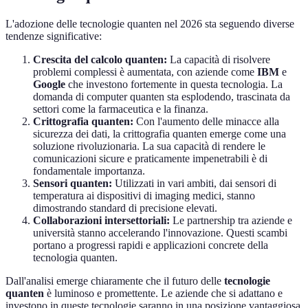
L'adozione delle tecnologie quanten nel 2026 sta seguendo diverse
tendenze significative:
Crescita del calcolo quanten:
La capacità di risolvere
problemi complessi è aumentata, con aziende come
IBM
e
Google
che investono fortemente in questa tecnologia. La
domanda di computer quanten sta esplodendo, trascinata da
settori come la farmaceutica e la finanza.
Crittografia quanten:
Con l'aumento delle minacce alla
sicurezza dei dati, la crittografia quanten emerge come una
soluzione rivoluzionaria. La sua capacità di rendere le
comunicazioni sicure e praticamente impenetrabili è di
fondamentale importanza.
Sensori quanten:
Utilizzati in vari ambiti, dai sensori di
temperatura ai dispositivi di imaging medici, stanno
dimostrando standard di precisione elevati.
Collaborazioni intersettoriali:
Le partnership tra aziende e
università stanno accelerando l'innovazione. Questi scambi
portano a progressi rapidi e applicazioni concrete della
tecnologia quanten.
Dall'analisi emerge chiaramente che il futuro delle
tecnologie
quanten
è luminoso e promettente. Le aziende che si adattano e
investono in queste tecnologie saranno in una posizione vantaggiosa