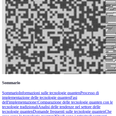
Sommario
Sommario
Informazioni sulle tecnologie quanten
Processo di
implementazione delle tecnologie quanten
Fasi
dell'implementazione:
Comparazione delle tecnologie quanten con le
tecnologie tradizionali
Analisi delle tendenze nel settore delle
tecnologie quanten
Domande frequenti sulle tecnologie quanten
Che