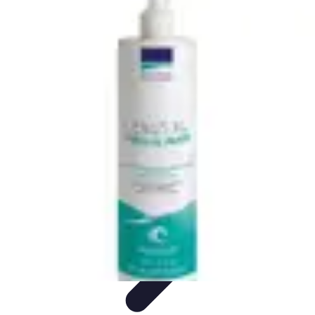
Futuro Tecnologico
Innovazioni Tecnologiche
Tendenze Tecnologiche
Intelligenza
Artificiale
Innovazione Sostenibile
Tecnologie Emergenti
Futuro Tecnologico