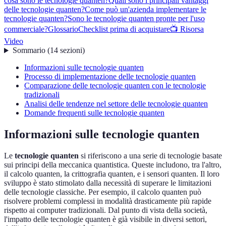
cosa sono le tecnologie quanten?
Quali sono i principali vantaggi
delle tecnologie quanten?
Come può un'azienda implementare le
tecnologie quanten?
Sono le tecnologie quanten pronte per l'uso
commerciale?
Glossario
Checklist prima di acquistare
📺 Risorsa
Video
Sommario
(
14
sezioni
)
Informazioni sulle tecnologie quanten
Processo di implementazione delle tecnologie quanten
Comparazione delle tecnologie quanten con le tecnologie
tradizionali
Analisi delle tendenze nel settore delle tecnologie quanten
Domande frequenti sulle tecnologie quanten
Informazioni sulle tecnologie quanten
Le
tecnologie quanten
si riferiscono a una serie di tecnologie basate
sui principi della meccanica quantistica. Queste includono, tra l'altro,
il calcolo quanten, la crittografia quanten, e i sensori quanten. Il loro
sviluppo è stato stimolato dalla necessità di superare le limitazioni
delle tecnologie classiche. Per esempio, il calcolo quanten può
risolvere problemi complessi in modalità drasticamente più rapide
rispetto ai computer tradizionali. Dal punto di vista della società,
l'impatto delle tecnologie quanten è già visibile in diversi settori,