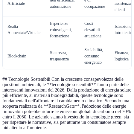
dell'efficienza,
e di
Artificiale
assistenza
automazione
occupazione
clienti
Esperienze
Costi
Realtà
Istruzione,
coinvolgenti,
elevati di
Aumentata/Virtuale
intrattenim
formazione
attuazione
Scalabilità,
Sicurezza,
Finanza,
Blockchain
consumo
trasparenza
logistica
energetico
## Tecnologie Sostenibili Con la crescente consapevolezza delle
questioni ambientali, le **tecnologie sostenibili** fanno parte delle
interessanti innovazioni del 2026. Dalla produzione di energia solare
più efficiente, ai materiali biodegradabili, queste tecnologie sono
fondamentali nell'affrontare il cambiamento climatico. Secondo una
scoperta realizzata da **ResearchGate**, l'adozione delle energie
rinnovabili potrebbe ridurre le emissioni globali di carbonio del 70%
entro il 2050. Le aziende stanno investendo in tecnologie green, sia
per rispettare le normative, sia per attrarre un consumatore sempre
più attento all'ambiente.