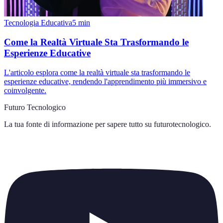
Tecnologia Educativa
5
min
Come la Realtà Virtuale Sta Trasformando le
Esperienze Educative
L'articolo esplora come la realtà virtuale sta trasformando le
esperienze educative, rendendo l'apprendimento più immersivo e
coinvolgente.
Futuro Tecnologico
La tua fonte di informazione per sapere tutto su
futurotecnologico
.