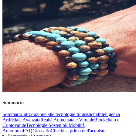
Sommario
Sommario
Introduzione alle tecnologie futuristiche
Intelligenza
Artificiale Avanzata
Realtà Aumentata e Virtuale
Blockchain e
Criptovalute
Tecnologie Sostenibili
Mobilità
Autonoma
FAQ
Glossario
Checklist prima dell'acquisto