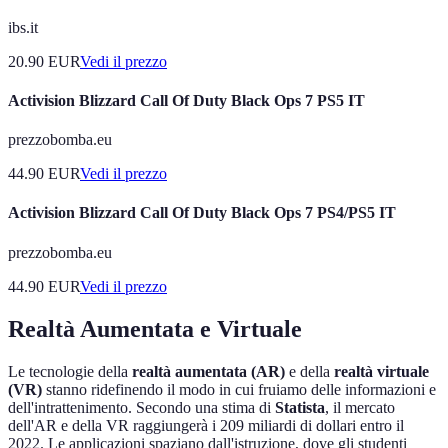
ibs.it
20.90
EUR
Vedi il prezzo
Activision Blizzard Call Of Duty Black Ops 7 PS5 IT
prezzobomba.eu
44.90
EUR
Vedi il prezzo
Activision Blizzard Call Of Duty Black Ops 7 PS4/PS5 IT
prezzobomba.eu
44.90
EUR
Vedi il prezzo
Realtà Aumentata e Virtuale
Le tecnologie della
realtà aumentata (AR)
e della
realtà virtuale
(VR)
stanno ridefinendo il modo in cui fruiamo delle informazioni e
dell'intrattenimento. Secondo una stima di
Statista
, il mercato
dell'AR e della VR raggiungerà i 209 miliardi di dollari entro il
2022. Le applicazioni spaziano dall'istruzione, dove gli studenti