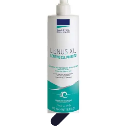
Futuro Tecnologico
Innovazioni Tecnologiche
Tendenze Tecnologiche
Intelligenza
Artificiale
Innovazione Sostenibile
Tecnologie Emergenti
Futuro Tecnologico