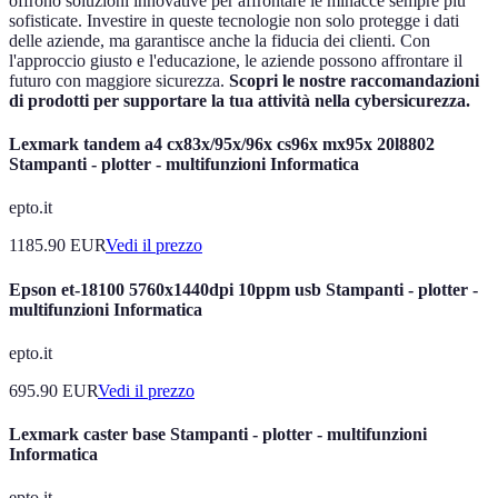
offrono soluzioni innovative per affrontare le minacce sempre più
sofisticate. Investire in queste tecnologie non solo protegge i dati
delle aziende, ma garantisce anche la fiducia dei clienti. Con
l'approccio giusto e l'educazione, le aziende possono affrontare il
futuro con maggiore sicurezza.
Scopri le nostre raccomandazioni
di prodotti per supportare la tua attività nella cybersicurezza.
Lexmark tandem a4 cx83x/95x/96x cs96x mx95x 20l8802
Stampanti - plotter - multifunzioni Informatica
epto.it
1185.90
EUR
Vedi il prezzo
Epson et-18100 5760x1440dpi 10ppm usb Stampanti - plotter -
multifunzioni Informatica
epto.it
695.90
EUR
Vedi il prezzo
Lexmark caster base Stampanti - plotter - multifunzioni
Informatica
epto.it