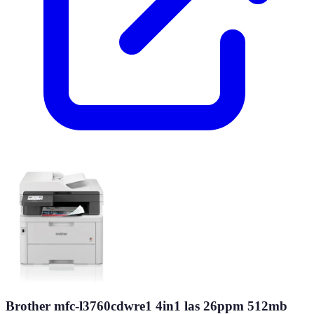
Brother mfc-l3760cdwre1 4in1 las 26ppm 512mb