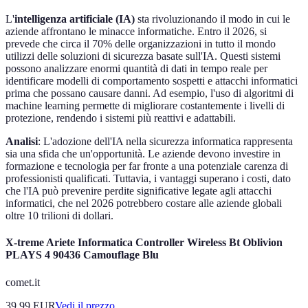
L'
intelligenza artificiale (IA)
sta rivoluzionando il modo in cui le
aziende affrontano le minacce informatiche. Entro il 2026, si
prevede che circa il 70% delle organizzazioni in tutto il mondo
utilizzi delle soluzioni di sicurezza basate sull'IA. Questi sistemi
possono analizzare enormi quantità di dati in tempo reale per
identificare modelli di comportamento sospetti e attacchi informatici
prima che possano causare danni. Ad esempio, l'uso di algoritmi di
machine learning permette di migliorare costantemente i livelli di
protezione, rendendo i sistemi più reattivi e adattabili.
Analisi
: L'adozione dell'IA nella sicurezza informatica rappresenta
sia una sfida che un'opportunità. Le aziende devono investire in
formazione e tecnologia per far fronte a una potenziale carenza di
professionisti qualificati. Tuttavia, i vantaggi superano i costi, dato
che l'IA può prevenire perdite significative legate agli attacchi
informatici, che nel 2026 potrebbero costare alle aziende globali
oltre 10 trilioni di dollari.
X-treme Ariete Informatica Controller Wireless Bt Oblivion
PLAYS 4 90436 Camouflage Blu
comet.it
39.99
EUR
Vedi il prezzo