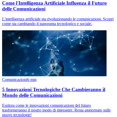
Come l'Intelligenza Artificiale Influenza il Futuro
delle Comunicazioni
L'intelligenza artificiale sta rivoluzionando le comunicazioni. Scopri
come sta cambiando il panorama tecnologico e sociale.
Comunicazioni
6
min
5 Innovazioni Tecnologiche Che Cambieranno il
Mondo delle Comunicazioni
Esplora come le innovazioni comunicazioni del futuro
trasformeranno il nostro modo di interagire. Resta aggiornato sulle
nuove tecnologie!