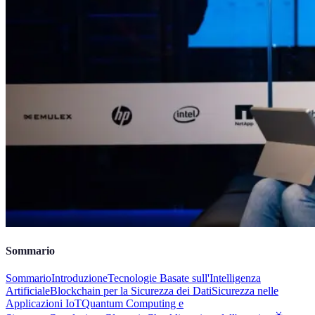
Sommario
Sommario
Introduzione
Tecnologie Basate sull'Intelligenza
Artificiale
Blockchain per la Sicurezza dei Dati
Sicurezza nelle
Applicazioni IoT
Quantum Computing e