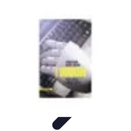
Futuro Tecnologico
Innovazioni Tecnologiche
Tendenze Tecnologiche
Intelligenza
Artificiale
Innovazione Sostenibile
Tecnologie Emergenti
Futuro Tecnologico