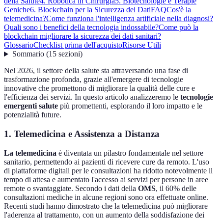
della Salute
4. Robotica in Chirurgia
5. Biotecnologie e Terapie
Geniche
6. Blockchain per la Sicurezza dei Dati
FAQ
Cos'è la
telemedicina?
Come funziona l'intelligenza artificiale nella diagnosi?
Quali sono i benefici della tecnologia indossabile?
Come può la
blockchain migliorare la sicurezza dei dati sanitari?
Glossario
Checklist prima dell'acquisto
Risorse Utili
Sommario
(
15
sezioni
)
Nel 2026, il settore della salute sta attraversando una fase di
trasformazione profonda, grazie all'emergere di tecnologie
innovative che promettono di migliorare la qualità delle cure e
l'efficienza dei servizi. In questo articolo analizzeremo le
tecnologie
emergenti salute
più promettenti, esplorando il loro impatto e le
potenzialità future.
1. Telemedicina e Assistenza a Distanza
La telemedicina
è diventata un pilastro fondamentale nel settore
sanitario, permettendo ai pazienti di ricevere cure da remoto. L'uso
di piattaforme digitali per le consultazioni ha ridotto notevolmente il
tempo di attesa e aumentato l'accesso ai servizi per persone in aree
remote o svantaggiate. Secondo i dati della
OMS
, il 60% delle
consultazioni mediche in alcune regioni sono ora effettuate online.
Recenti studi hanno dimostrato che la telemedicina può migliorare
l'aderenza al trattamento, con un aumento della soddisfazione dei