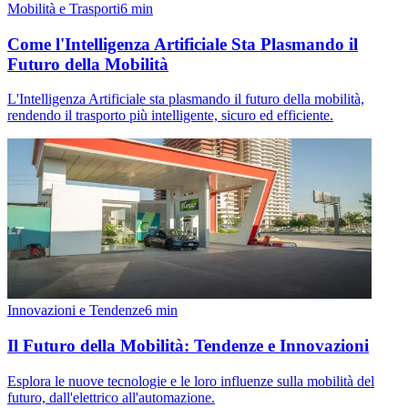
Mobilità e Trasporti
6
min
Come l'Intelligenza Artificiale Sta Plasmando il
Futuro della Mobilità
L'Intelligenza Artificiale sta plasmando il futuro della mobilità,
rendendo il trasporto più intelligente, sicuro ed efficiente.
Innovazioni e Tendenze
6
min
Il Futuro della Mobilità: Tendenze e Innovazioni
Esplora le nuove tecnologie e le loro influenze sulla mobilità del
futuro, dall'elettrico all'automazione.