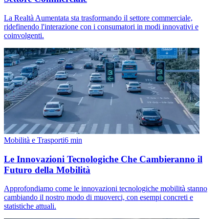
La Realtà Aumentata sta trasformando il settore commerciale,
ridefinendo l'interazione con i consumatori in modi innovativi e
coinvolgenti.
Mobilità e Trasporti
6
min
Le Innovazioni Tecnologiche Che Cambieranno il
Futuro della Mobilità
Approfondiamo come le innovazioni tecnologiche mobilità stanno
cambiando il nostro modo di muoverci, con esempi concreti e
statistiche attuali.