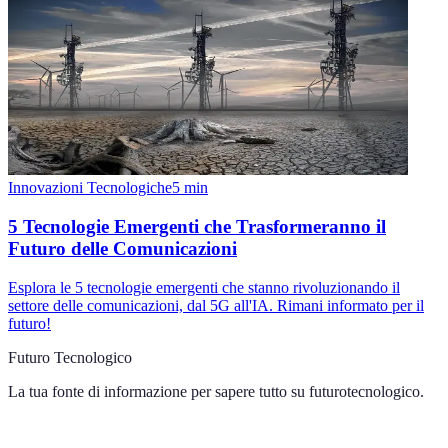
Innovazioni Tecnologiche
5
min
5 Tecnologie Emergenti che Trasformeranno il
Futuro delle Comunicazioni
Esplora le 5 tecnologie emergenti che stanno rivoluzionando il
settore delle comunicazioni, dal 5G all'IA. Rimani informato per il
futuro!
Futuro Tecnologico
La tua fonte di informazione per sapere tutto su
futurotecnologico
.