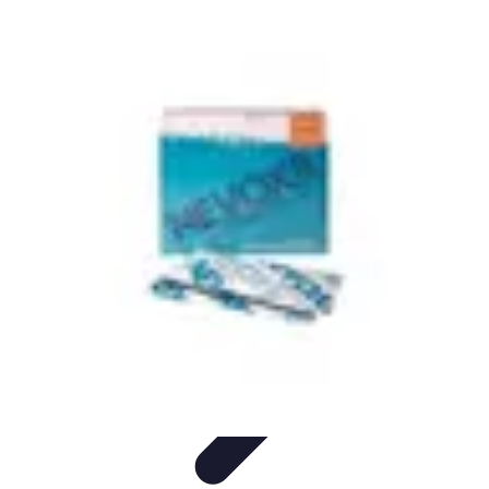
Futuro Tecnologico
Innovazioni Tecnologiche
Tendenze Tecnologiche
Intelligenza
Artificiale
Innovazione Sostenibile
Tecnologie Emergenti
Futuro Tecnologico