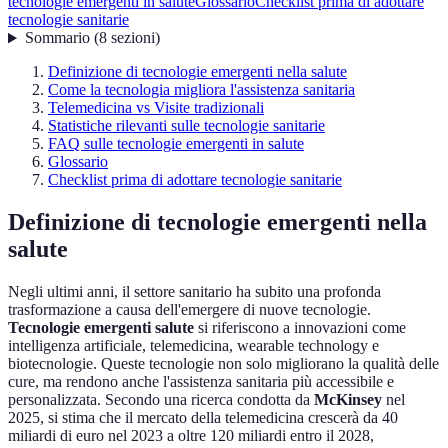
tecnologie emergenti in salute
Glossario
Checklist prima di adottare
tecnologie sanitarie
Sommario
(
8
sezioni
)
Definizione di tecnologie emergenti nella salute
Come la tecnologia migliora l'assistenza sanitaria
Telemedicina vs Visite tradizionali
Statistiche rilevanti sulle tecnologie sanitarie
FAQ sulle tecnologie emergenti in salute
Glossario
Checklist prima di adottare tecnologie sanitarie
Definizione di tecnologie emergenti nella
salute
Negli ultimi anni, il settore sanitario ha subito una profonda
trasformazione a causa dell'emergere di nuove tecnologie.
Tecnologie emergenti salute
si riferiscono a innovazioni come
intelligenza artificiale, telemedicina, wearable technology e
biotecnologie. Queste tecnologie non solo migliorano la qualità delle
cure, ma rendono anche l'assistenza sanitaria più accessibile e
personalizzata. Secondo una ricerca condotta da
McKinsey
nel
2025, si stima che il mercato della telemedicina crescerà da 40
miliardi di euro nel 2023 a oltre 120 miliardi entro il 2028,