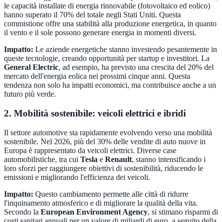
le capacità installate di energia rinnovabile (fotovoltaico ed eolico)
hanno superato il 70% del totale negli Stati Uniti. Questa
commistione offre una stabilità alla produzione energetica, in quanto
il vento e il sole possono generare energia in momenti diversi.
Impatto:
Le aziende energetiche stanno investendo pesantemente in
queste tecnologie, creando opportunità per startup e investitori. La
General Electric
, ad esempio, ha previsto una crescita del 20% del
mercato dell'energia eolica nei prossimi cinque anni. Questa
tendenza non solo ha impatti economici, ma contribuisce anche a un
futuro più verde.
2. Mobilità sostenibile: veicoli elettrici e ibridi
Il settore automotive sta rapidamente evolvendo verso una mobilità
sostenibile. Nel 2026, più del 30% delle vendite di auto nuove in
Europa è rappresentato da veicoli elettrici. Diverse case
automobilistiche, tra cui
Tesla
e
Renault
, stanno intensificando i
loro sforzi per raggiungere obiettivi di sostenibilità, riducendo le
emissioni e migliorando l'efficienza dei veicoli.
Impatto:
Questo cambiamento permette alle città di ridurre
l'inquinamento atmosferico e di migliorare la qualità della vita.
Secondo la
European Environment Agency
, si stimano risparmi di
costi sanitari annuali per un valore di miliardi di euro, a seguito della