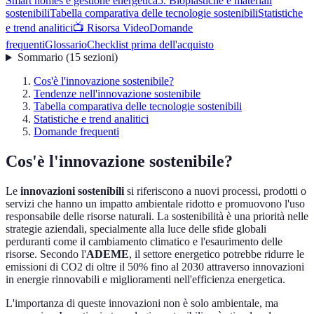
Smart homes e gestione energetica
5. Bioplastiche e materiali
sostenibili
Tabella comparativa delle tecnologie sostenibili
Statistiche
e trend analitici
📺 Risorsa Video
Domande
frequenti
Glossario
Checklist prima dell'acquisto
Sommario
(
15
sezioni
)
Cos'è l'innovazione sostenibile?
Tendenze nell'innovazione sostenibile
Tabella comparativa delle tecnologie sostenibili
Statistiche e trend analitici
Domande frequenti
Cos'è l'innovazione sostenibile?
Le
innovazioni sostenibili
si riferiscono a nuovi processi, prodotti o
servizi che hanno un impatto ambientale ridotto e promuovono l'uso
responsabile delle risorse naturali. La sostenibilità è una priorità nelle
strategie aziendali, specialmente alla luce delle sfide globali
perduranti come il cambiamento climatico e l'esaurimento delle
risorse. Secondo l'
ADEME
, il settore energetico potrebbe ridurre le
emissioni di CO2 di oltre il 50% fino al 2030 attraverso innovazioni
in energie rinnovabili e miglioramenti nell'efficienza energetica.
L'importanza di queste innovazioni non è solo ambientale, ma