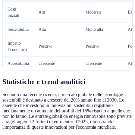
Costi
Alti
Moderati
Bass
iniziali
Sostenibilità
Alta
Molto alta
Alta
Impatto
Positivo
Positivo
Posi
Economico
Accessibilità
Crescente
Crescente
Alta
Statistiche e trend analitici
Secondo una recente ricerca, il mercato globale delle tecnologie
sostenibili è destinato a crescere del 20% annuo fino al 2030. Le
aziende che investono in innovazioni sostenibili registrano
medianamente un aumento dei profitti del 15% rispetto a quelle che
non lo fanno. Le entrate globali da energia rinnovabile sono previste
a raggiungere i 2 trilioni di euro entro il 2025, dimostrando
l'importanza di queste innovazioni per l'economia mondiale.