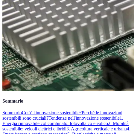
Sommario
Sommario
Cos'è l'innovazione sostenibile?
Perché le innovazioni
sostenibili sono cruciali?
Tendenze nell'innovazione sostenibile
1.
Energia rinnovabile col combinato: fotovoltaico e eolico
2. Mobilità
sostenibile: veicoli elettrici e ibridi
3. Agricoltura verticale e urbana
4.