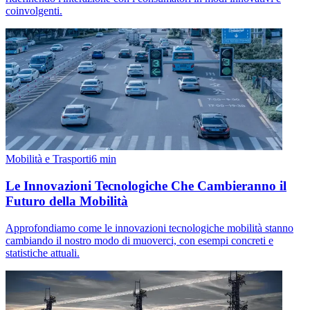
coinvolgenti.
Mobilità e Trasporti
6
min
Le Innovazioni Tecnologiche Che Cambieranno il
Futuro della Mobilità
Approfondiamo come le innovazioni tecnologiche mobilità stanno
cambiando il nostro modo di muoverci, con esempi concreti e
statistiche attuali.