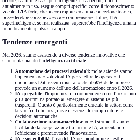
debole, IA forte e IA superintelligente. L'IA debole, quella
attualmente in uso, esegue compiti specifici come il riconoscimento
vocale. L'IA forte, che ancora rappresenta una concezione teorica,
possederebbe consapevolezza e comprensione. Infine, l'IA
superintelligente, se mai realizzata, supererebbe l'intelligenza umana
in praticamente qualsiasi campo.
Tendenze emergenti
Nel 2026, stiamo assistendo a diverse tendenze innovative che
stanno plasmando l'
intelligenza artificiale
:
Automazione dei processi aziendali
: molte aziende stanno
implementando soluzioni IA per snellire le operazioni
quotidiane. Dati recenti mostrano che il 60% delle imprese
prevede un aumento dell'uso dell'automazione entro il 2026.
IA spiegabile
: l'importanza di comprendere come funzionano
gli algoritmi ha portato all'emergere di sistemi IA più
trasparenti. Questo è particolarmente cruciale in settori come
la sanità e la finanza, dove è essenziale comprendere le
decisioni automatiche.
Collaborazione uomo-macchina
: nuovi strumenti stanno
facilitando la cooperazione tra umani e IA, aumentando
l'efficienza e promuovendo l'innovazione.
IA e sostenibilità
: l'uso dell'IA per monitorare e gestire