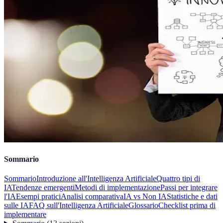
Sommario
Sommario
Introduzione all'Intelligenza Artificiale
Quattro tipi di
IA
Tendenze emergenti
Metodi di implementazione
Passi per integrare
l'IA
Esempi pratici
Analisi comparativa
IA vs Non IA
Statistiche e dati
sulle IA
FAQ sull'Intelligenza Artificiale
Glossario
Checklist prima di
implementare