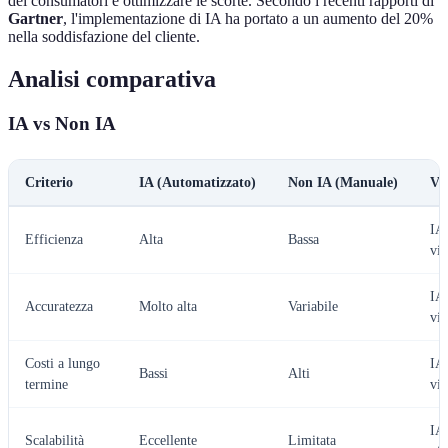
dei consumatori e ottimizzare le scorte. Secondo i recenti rapporti di
Gartner
, l'implementazione di IA ha portato a un aumento del 20%
nella soddisfazione del cliente.
Analisi comparativa
IA vs Non IA
Criterio
IA (Automatizzato)
Non IA (Manuale)
Ve
IA
Efficienza
Alta
Bassa
vin
IA
Accuratezza
Molto alta
Variabile
vin
Costi a lungo
IA
Bassi
Alti
termine
vin
IA
Scalabilità
Eccellente
Limitata