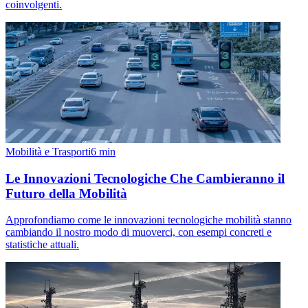
coinvolgenti.
Mobilità e Trasporti
6
min
Le Innovazioni Tecnologiche Che Cambieranno il
Futuro della Mobilità
Approfondiamo come le innovazioni tecnologiche mobilità stanno
cambiando il nostro modo di muoverci, con esempi concreti e
statistiche attuali.