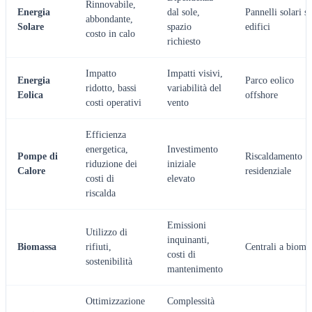
Rinnovabile,
Energia
dal sole,
Pannelli solari s
abbondante,
Solare
spazio
edifici
costo in calo
richiesto
Impatto
Impatti visivi,
Energia
Parco eolico
ridotto, bassi
variabilità del
Eolica
offshore
costi operativi
vento
Efficienza
energetica,
Investimento
Pompe di
Riscaldamento
riduzione dei
iniziale
Calore
residenziale
costi di
elevato
riscalda
Emissioni
Utilizzo di
inquinanti,
Biomassa
rifiuti,
Centrali a bioma
costi di
sostenibilità
mantenimento
Ottimizzazione
Complessità