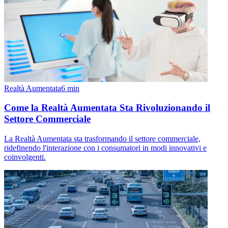
Realtà Aumentata
6
min
Come la Realtà Aumentata Sta Rivoluzionando il
Settore Commerciale
La Realtà Aumentata sta trasformando il settore commerciale,
ridefinendo l'interazione con i consumatori in modi innovativi e
coinvolgenti.