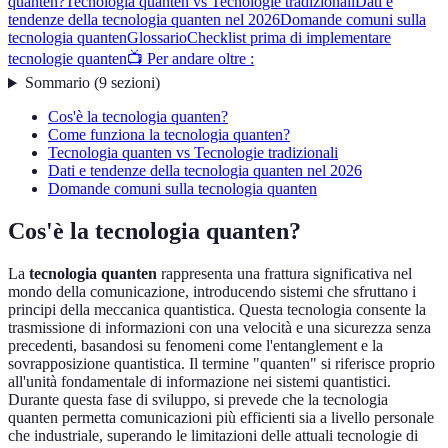
quanten?
Tecnologia quanten vs Tecnologie tradizionali
Dati e
tendenze della tecnologia quanten nel 2026
Domande comuni sulla
tecnologia quanten
Glossario
Checklist prima di implementare
tecnologie quanten
📺 Per andare oltre :
Sommario
(
9
sezioni
)
Cos'è la tecnologia quanten?
Come funziona la tecnologia quanten?
Tecnologia quanten vs Tecnologie tradizionali
Dati e tendenze della tecnologia quanten nel 2026
Domande comuni sulla tecnologia quanten
Cos'è la tecnologia quanten?
La
tecnologia quanten
rappresenta una frattura significativa nel
mondo della comunicazione, introducendo sistemi che sfruttano i
principi della meccanica quantistica. Questa tecnologia consente la
trasmissione di informazioni con una velocità e una sicurezza senza
precedenti, basandosi su fenomeni come l'entanglement e la
sovrapposizione quantistica. Il termine "quanten" si riferisce proprio
all'unità fondamentale di informazione nei sistemi quantistici.
Durante questa fase di sviluppo, si prevede che la tecnologia
quanten permetta comunicazioni più efficienti sia a livello personale
che industriale, superando le limitazioni delle attuali tecnologie di