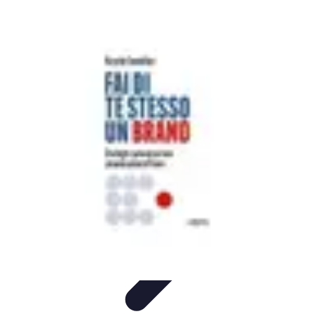
Futuro Tecnologico
Innovazioni Tecnologiche
Tendenze Tecnologiche
Intelligenza
Artificiale
Innovazione Sostenibile
Tecnologie Emergenti
Futuro Tecnologico