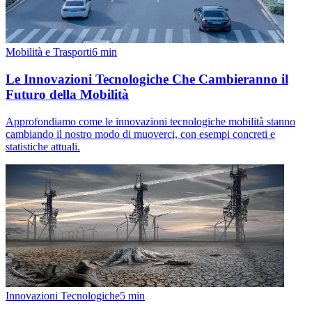
Mobilità e Trasporti
6
min
Le Innovazioni Tecnologiche Che Cambieranno il
Futuro della Mobilità
Approfondiamo come le innovazioni tecnologiche mobilità stanno
cambiando il nostro modo di muoverci, con esempi concreti e
statistiche attuali.
Innovazioni Tecnologiche
5
min