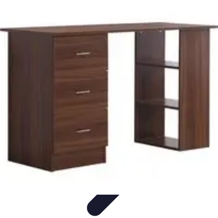
Futuro Tecnologico
Innovazioni Tecnologiche
Tendenze Tecnologiche
Intelligenza
Artificiale
Innovazione Sostenibile
Tecnologie Emergenti
Futuro Tecnologico