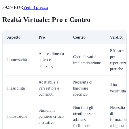
39.59
EUR
Vedi il prezzo
Realtà Virtuale: Pro e Contro
Aspetto
Pro
Contro
Verdict
Efficace
Apprendimento
Costi elevati di
per
Immersività
attivo e
implementazione
esperienze
coinvolgente
pratiche
Adattabile a
Necessità di
Alta
Flessibilità
vari settori e
hardware
versatilità
contenuti
specifico
Non tutti gli
Necessità
Stimola il
utenti possono
di
Innovazione
pensiero critico
adattarsi
formazione
e creativo
facilmente
adeguata