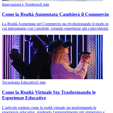
Innovazioni e Tendenze
6
min
Come la Realtà Aumentata Cambierà il Commercio
La Realtà Aumentata nel Commercio sta rivoluzionando il modo in
cui interagiamo con i prodotti, creando esperienze più coinvolgenti.
Tecnologia Educativa
5
min
Come la Realtà Virtuale Sta Trasformando le
Esperienze Educative
L'articolo esplora come la realtà virtuale sta trasformando le
esperienze educative, rendendo l'apprendimento più immersivo e