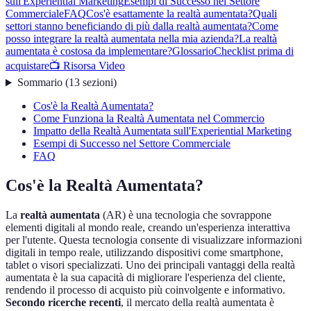
sull'Experiential Marketing
Esempi di Successo nel Settore
Commerciale
FAQ
Cos'è esattamente la realtà aumentata?
Quali
settori stanno beneficiando di più dalla realtà aumentata?
Come
posso integrare la realtà aumentata nella mia azienda?
La realtà
aumentata è costosa da implementare?
Glossario
Checklist prima di
acquistare
📺 Risorsa Video
Sommario
(
13
sezioni
)
Cos'è la Realtà Aumentata?
Come Funziona la Realtà Aumentata nel Commercio
Impatto della Realtà Aumentata sull'Experiential Marketing
Esempi di Successo nel Settore Commerciale
FAQ
Cos'è la Realtà Aumentata?
La
realtà aumentata
(AR) è una tecnologia che sovrappone
elementi digitali al mondo reale, creando un'esperienza interattiva
per l'utente. Questa tecnologia consente di visualizzare informazioni
digitali in tempo reale, utilizzando dispositivi come smartphone,
tablet o visori specializzati. Uno dei principali vantaggi della realtà
aumentata è la sua capacità di migliorare l'esperienza del cliente,
rendendo il processo di acquisto più coinvolgente e informativo.
Secondo ricerche recenti
, il mercato della realtà aumentata è