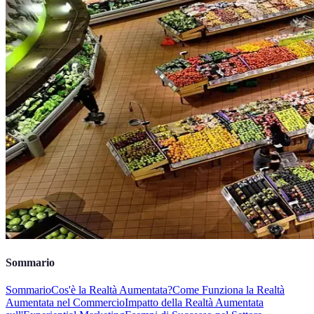
Sommario
Sommario
Cos'è la Realtà Aumentata?
Come Funziona la Realtà
Aumentata nel Commercio
Impatto della Realtà Aumentata