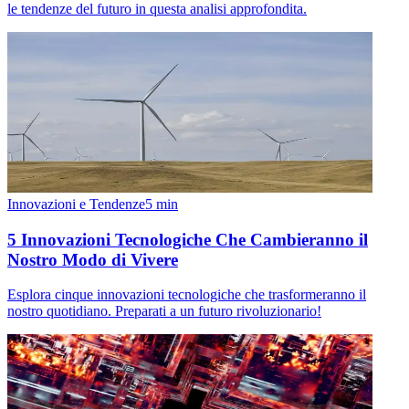
le tendenze del futuro in questa analisi approfondita.
Innovazioni e Tendenze
5
min
5 Innovazioni Tecnologiche Che Cambieranno il
Nostro Modo di Vivere
Esplora cinque innovazioni tecnologiche che trasformeranno il
nostro quotidiano. Preparati a un futuro rivoluzionario!