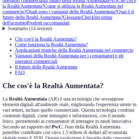
operatori commerciali
Il futuro della Realtà Aumentata
FAQ
Che cos'è
la Realtà Aumentata?
Come si utilizza la Realtà Aumentata nel
commercio?
Quali sono i vantaggi della Realtà Aumentata?
Qual è il
futuro della Realtà Aumentata?
Glossario
Checklist prima
dell'acquisto
Prodotti raccomandati
Sommario
(
14
sezioni
)
Che cos'è la Realtà Aumentata?
Come funziona la Realtà Aumentata?
Applicazioni pratiche della Realtà Aumentata nel commercio
Vantaggi della Realtà Aumentata per i consumatori e gli
operatori commerciali
Il futuro della Realtà Aumentata
FAQ
Che cos'è la Realtà Aumentata?
La
Realtà Aumentata
(AR) è una tecnologia che sovrappone
elementi digitali all'ambiente reale, migliorando l'esperienza utente in
vari settori, incluso quello commerciale. Questa tecnologia combina
contenuti digitali, come immagini e informazioni, con il mondo
fisico, permettendo ai consumatori di interagire in modi innovativi.
Secondo un rapporto del
PwC
, l'uso della Realtà Aumentata
potrebbe contribuire con circa 1.5 trilioni di dollari all’economia
globale entro il 2030. Questa evoluzione è favorita dalla crescente