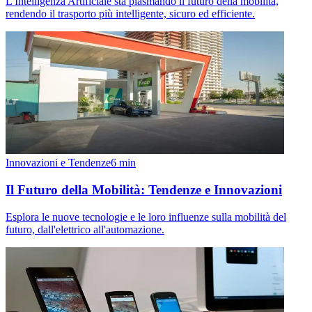
L'Intelligenza Artificiale sta plasmando il futuro della mobilità,
rendendo il trasporto più intelligente, sicuro ed efficiente.
Innovazioni e Tendenze
6
min
Il Futuro della Mobilità: Tendenze e Innovazioni
Esplora le nuove tecnologie e le loro influenze sulla mobilità del
futuro, dall'elettrico all'automazione.