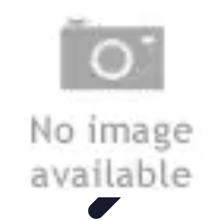
Futuro Tecnologico
Innovazioni Tecnologiche
Tendenze Tecnologiche
Intelligenza
Artificiale
Innovazione Sostenibile
Tecnologie Emergenti
Futuro Tecnologico