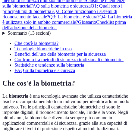
metodi di sicurezza tradizionali e biometrici
Statistiche e tendenze
sulla biometria
FAQ sulla biometria e sicurezza
Q1: Quali sono i
principali tipi di biometria?
Q2: Come funzionano i sistemi di
riconoscimento facciale?
Q3: La biometria è sicura?
Q4: La biometria
è utilizzata solo in ambito commerciale?
Glossario
Checklist prima
dell'adozione della biometria
Sommario
(
13
sezioni
)
Che cos'è la biometria?
Tecnologie biometriche in uso
Benefici dell'uso della biometria per la sicurezza
Confronto tra metodi di sicurezza tradizionali e biometrici
Statistiche e tendenze sulla biometria
FAQ sulla biometria e sicurezza
Che cos'è la biometria?
La
biometria
è una tecnologia avanzata che utilizza caratteristiche
fisiche o comportamentali di un individuo per identificarlo in modo
univoco. Tra le principali caratteristiche biometriche ci sono le
impronte digitali, il riconoscimento facciale, l'iride e la voce. Negli
ultimi anni, la biometria è diventata sempre più comune in
applicazioni commerciali e di sicurezza, grazie alla sua capacità di
migliorare i livelli di protezione rispetto ai metodi tradizionali.