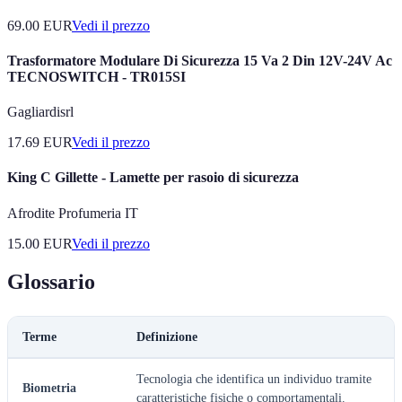
69.00
EUR
Vedi il prezzo
Trasformatore Modulare Di Sicurezza 15 Va 2 Din 12V-24V Ac
TECNOSWITCH - TR015SI
Gagliardisrl
17.69
EUR
Vedi il prezzo
King C Gillette - Lamette per rasoio di sicurezza
Afrodite Profumeria IT
15.00
EUR
Vedi il prezzo
Glossario
Terme
Definizione
Tecnologia che identifica un individuo tramite
Biometria
caratteristiche fisiche o comportamentali.