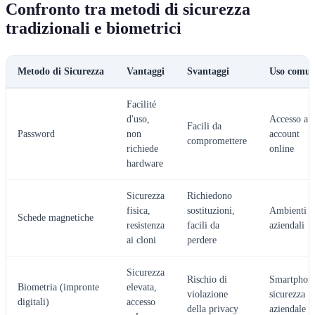
Confronto tra metodi di sicurezza
tradizionali e biometrici
Metodo di Sicurezza
Vantaggi
Svantaggi
Uso comu
Facilité
d'uso,
Accesso a
Facili da
Password
non
account
compromettere
richiede
online
hardware
Sicurezza
Richiedono
fisica,
sostituzioni,
Ambienti
Schede magnetiche
resistenza
facili da
aziendali
ai cloni
perdere
Sicurezza
Rischio di
Smartphon
Biometria (impronte
elevata,
violazione
sicurezza
digitali)
accesso
della privacy
aziendale