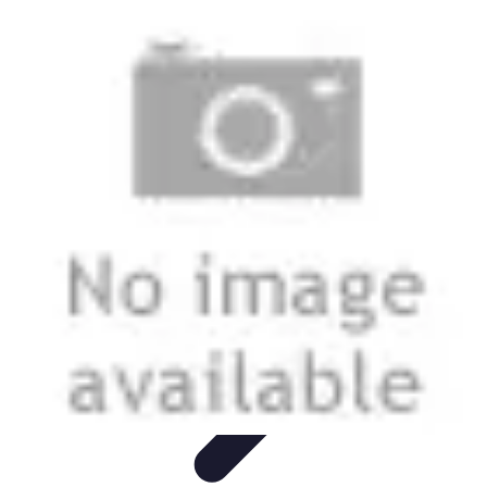
Futuro Tecnologico
Innovazioni Tecnologiche
Tendenze Tecnologiche
Intelligenza
Artificiale
Innovazione Sostenibile
Tecnologie Emergenti
Futuro Tecnologico