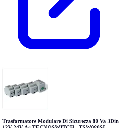
Trasformatore Modulare Di Sicurezza 80 Va 3Din
12V-24V Ac TECNOSWITCH - TSW080SI