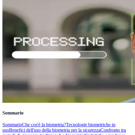
Sommario
Sommario
Che cos'è la biometria?
Tecnologie biometriche in
uso
Benefici dell'uso della biometria per la sicurezza
Confronto tra