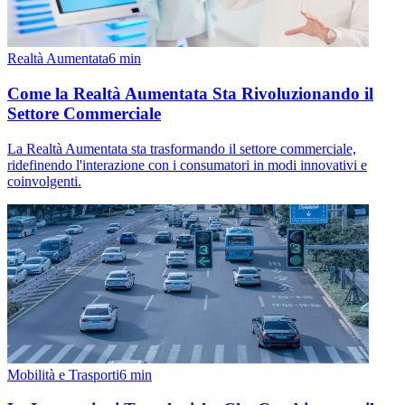
Realtà Aumentata
6
min
Come la Realtà Aumentata Sta Rivoluzionando il
Settore Commerciale
La Realtà Aumentata sta trasformando il settore commerciale,
ridefinendo l'interazione con i consumatori in modi innovativi e
coinvolgenti.
Mobilità e Trasporti
6
min