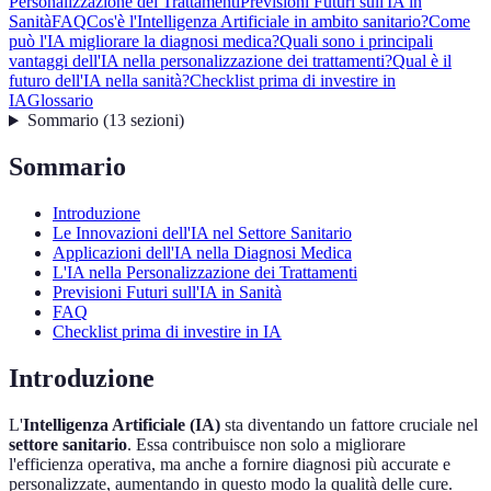
Personalizzazione dei Trattamenti
Previsioni Futuri sull'IA in
Sanità
FAQ
Cos'è l'Intelligenza Artificiale in ambito sanitario?
Come
può l'IA migliorare la diagnosi medica?
Quali sono i principali
vantaggi dell'IA nella personalizzazione dei trattamenti?
Qual è il
futuro dell'IA nella sanità?
Checklist prima di investire in
IA
Glossario
Sommario
(
13
sezioni
)
Sommario
Introduzione
Le Innovazioni dell'IA nel Settore Sanitario
Applicazioni dell'IA nella Diagnosi Medica
L'IA nella Personalizzazione dei Trattamenti
Previsioni Futuri sull'IA in Sanità
FAQ
Checklist prima di investire in IA
Introduzione
L'
Intelligenza Artificiale (IA)
sta diventando un fattore cruciale nel
settore sanitario
. Essa contribuisce non solo a migliorare
l'efficienza operativa, ma anche a fornire diagnosi più accurate e
personalizzate, aumentando in questo modo la qualità delle cure.