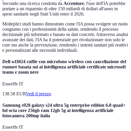
Secondo una ricerca condotta da
Accenture
, l'uso dell'IA potrebbe
portare a un risparmio di oltre 150 miliardi di dollari all'anno in
spese sanitarie negli Stati Uniti entro il 2026.
Molteplici studi hanno dimostrato come l'IA possa svolgere un ruolo
congiunto con i professionisti della salute, rendendo il processo
decisionale più informato e basato su dati concreti. Attraverso analisi
avanzate dei dati, l'IA ha il potenziale per rivoluzionare non solo le
cure ma anche la prevenzione, rendendo i sistemi sanitari più reattivi
e personalizzati alle necessità individuali.
Dell wl3024 cuffie con microfono wireless con cancellazione del
rumore basata sui ai intelligenza artificiale certificate microsoft
teams e zoom nere
Esseeffe IT
138.58
EUR
Vedi il prezzo
Samsung s928 galaxy s24 ultra 5g enterprise edition 6.8 quad+
hd octa core 256gb ram 12gb 5g ai intelligenza artificiale
fotocamera 200mp italia
Esseeffe IT