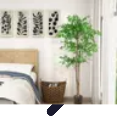
Futuro Tecnologico
Innovazioni Tecnologiche
Tendenze Tecnologiche
Intelligenza
Artificiale
Innovazione Sostenibile
Tecnologie Emergenti
Futuro Tecnologico