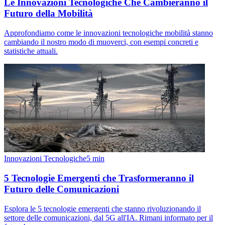
Le Innovazioni Tecnologiche Che Cambieranno il
Futuro della Mobilità
Approfondiamo come le innovazioni tecnologiche mobilità stanno
cambiando il nostro modo di muoverci, con esempi concreti e
statistiche attuali.
Innovazioni Tecnologiche
5
min
5 Tecnologie Emergenti che Trasformeranno il
Futuro delle Comunicazioni
Esplora le 5 tecnologie emergenti che stanno rivoluzionando il
settore delle comunicazioni, dal 5G all'IA. Rimani informato per il