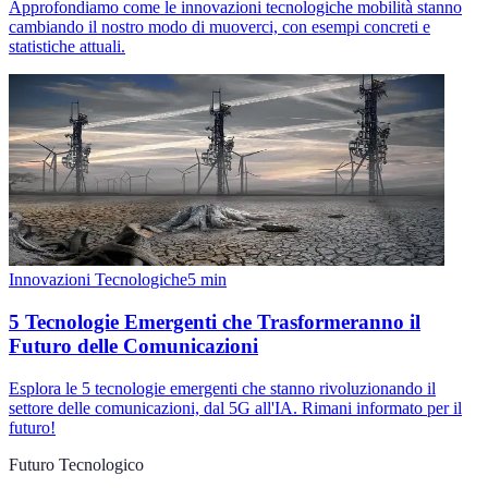
Approfondiamo come le innovazioni tecnologiche mobilità stanno
cambiando il nostro modo di muoverci, con esempi concreti e
statistiche attuali.
Innovazioni Tecnologiche
5
min
5 Tecnologie Emergenti che Trasformeranno il
Futuro delle Comunicazioni
Esplora le 5 tecnologie emergenti che stanno rivoluzionando il
settore delle comunicazioni, dal 5G all'IA. Rimani informato per il
futuro!
Futuro Tecnologico