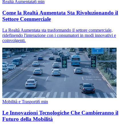
Realtà Aumentata
6
min
Come la Realtà Aumentata Sta Rivoluzionando il
Settore Commerciale
La Realtà Aumentata sta trasformando il settore commerciale,
ridefinendo l'interazione con i consumatori in modi innovativi e
coinvolgenti.
Mobilità e Trasporti
6
min
Le Innovazioni Tecnologiche Che Cambieranno il
Futuro della Mobilità