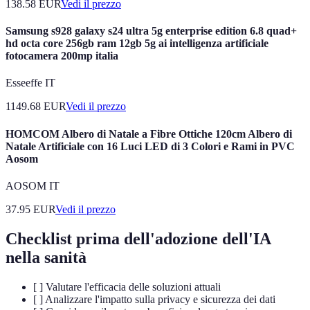
138.58
EUR
Vedi il prezzo
Samsung s928 galaxy s24 ultra 5g enterprise edition 6.8 quad+
hd octa core 256gb ram 12gb 5g ai intelligenza artificiale
fotocamera 200mp italia
Esseeffe IT
1149.68
EUR
Vedi il prezzo
HOMCOM Albero di Natale a Fibre Ottiche 120cm Albero di
Natale Artificiale con 16 Luci LED di 3 Colori e Rami in PVC
Aosom
AOSOM IT
37.95
EUR
Vedi il prezzo
Checklist prima dell'adozione dell'IA
nella sanità
[ ] Valutare l'efficacia delle soluzioni attuali
[ ] Analizzare l'impatto sulla privacy e sicurezza dei dati