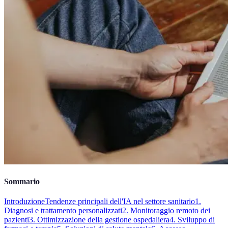
Sommario
Introduzione
Tendenze principali dell'IA nel settore sanitario
1.
Diagnosi e trattamento personalizzati
2. Monitoraggio remoto dei
pazienti
3. Ottimizzazione della gestione ospedaliera
4. Sviluppo di