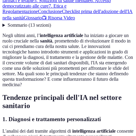
farmaci e terapie
5. Soluzioni di salute mentale
6. Accesso
democratizzato alle cure
7. Etica e
Regolamentazione
Conclusione
Checklist prima dell'adozione dell'IA
nella sanità
Glossario
📺 Risorsa Video
Sommario
(
13
sezioni
)
Negli ultimi anni, l’
intelligenza artificiale
ha iniziato a giocare un
ruolo cruciale nella
sanità
, promettendo di rivoluzionare il modo in
cui ci prendiamo cura della nostra salute. Le innovazioni
tecnologiche hanno introdotto strumenti e applicazioni in grado di
migliorare la diagnosi, il trattamento e la gestione delle malattie. Con
il crescente volume di dati sanitari disponibili, l'IA sta emergendo
come una delle soluzioni più promettenti per affrontare le sfide del
settore. Ma quali sono le principali tendenze che stanno definendo
questa trasformazione? E come influenzeranno il futuro della
medicina?
Tendenze principali dell'IA nel settore
sanitario
1. Diagnosi e trattamento personalizzati
L'analisi dei dati tramite algoritmi di
intelligenza artificiale
consente