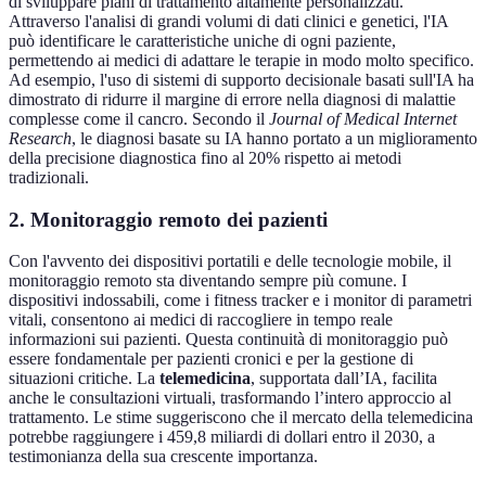
di sviluppare piani di trattamento altamente personalizzati.
Attraverso l'analisi di grandi volumi di dati clinici e genetici, l'IA
può identificare le caratteristiche uniche di ogni paziente,
permettendo ai medici di adattare le terapie in modo molto specifico.
Ad esempio, l'uso di sistemi di supporto decisionale basati sull'IA ha
dimostrato di ridurre il margine di errore nella diagnosi di malattie
complesse come il cancro. Secondo il
Journal of Medical Internet
Research
, le diagnosi basate su IA hanno portato a un miglioramento
della precisione diagnostica fino al 20% rispetto ai metodi
tradizionali.
2. Monitoraggio remoto dei pazienti
Con l'avvento dei dispositivi portatili e delle tecnologie mobile, il
monitoraggio remoto sta diventando sempre più comune. I
dispositivi indossabili, come i fitness tracker e i monitor di parametri
vitali, consentono ai medici di raccogliere in tempo reale
informazioni sui pazienti. Questa continuità di monitoraggio può
essere fondamentale per pazienti cronici e per la gestione di
situazioni critiche. La
telemedicina
, supportata dall’IA, facilita
anche le consultazioni virtuali, trasformando l’intero approccio al
trattamento. Le stime suggeriscono che il mercato della telemedicina
potrebbe raggiungere i 459,8 miliardi di dollari entro il 2030, a
testimonianza della sua crescente importanza.