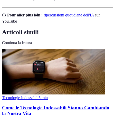
📺
Pour aller plus loin :
ripercussioni quotidiane dell'IA
sur
YouTube
Articoli simili
Continua la lettura
Tecnologie Indossabili
5
min
Come le Tecnologie Indossabili Stanno Cambiando
la Nostra Vita