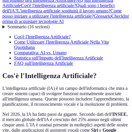
sull'Impatto dell'Intelligenza Artificiale
FAQ sull'Intelligenza
Artificiale
Cos'è l'intelligenza artificiale?
Quali sono i benefici
dell'IA?
L'intelligenza artificiale sostituirà il lavoro umano?
Come
posso iniziare a utilizzare l'intelligenza artificiale?
Glossario
Checklist
prima di acquistare tecnologie AI
Sommario
(
16
sezioni
)
Cos'è l'Intelligenza Artificiale?
Come Utilizzare l'Intelligenza Artificiale Nella Vita
Quotidiana
Comparativa: AI vs. Umano
Statistica sull'Impatto dell'Intelligenza Artificiale
FAQ sull'Intelligenza Artificiale
Cos'è l'Intelligenza Artificiale?
L'intelligenza artificiale (IA) è un campo dell'informatica che mira a
creare sistemi capaci di svolgere funzioni normalmente associate
all'intelligenza umana. Queste possono includere l'apprendimento, la
pianificazione, il riconoscimento vocale e la risoluzione di problemi.
Nel 2026, la IA ha fatto passi da gigante. Secondo dati dell'
INSEE
,
il mercato globale dell'IA è cresciuto del 25% annuo negli ultimi
cinque anni. L'IA è oramai presente in molteplici aspetti delle nostre
vite, dalle applicazioni di assistenti vocali come
Siri
e
Google