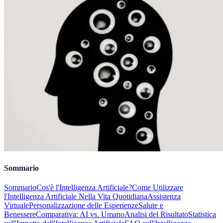
Sommario
Sommario
Cos'è l'Intelligenza Artificiale?
Come Utilizzare
l'Intelligenza Artificiale Nella Vita Quotidiana
Assistenza
Virtuale
Personalizzazione delle Esperienze
Salute e
Benessere
Comparativa: AI vs. Umano
Analisi del Risultato
Statistica