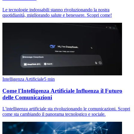
Le tecnologie indossabili stanno rivoluzionando la nostra
quotidianità, migliorando salute e benessere. Scopri come!
Intelligenza Artificiale
5
min
Come l'Intelligenza Artificiale Influenza il Futuro
delle Comunicazioni
L'intelligenza artificiale sta rivoluzionando le comunicazioni. Scopri
come sta cambiando il panorama tecnologico e sociale.