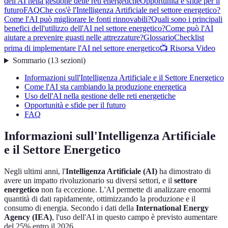
dell'AI nella gestione delle reti energetiche
Opportunità e sfide per il
futuro
FAQ
Che cos'è l'Intelligenza Artificiale nel settore energetico?
Come l'AI può migliorare le fonti rinnovabili?
Quali sono i principali
benefici dell'utilizzo dell'AI nel settore energetico?
Come può l'AI
aiutare a prevenire guasti nelle attrezzature?
Glossario
Checklist
prima di implementare l'AI nel settore energetico
📺 Risorsa Video
Sommario
(
13
sezioni
)
Informazioni sull'Intelligenza Artificiale e il Settore Energetico
Come l'AI sta cambiando la produzione energetica
Uso dell'AI nella gestione delle reti energetiche
Opportunità e sfide per il futuro
FAQ
Informazioni sull'Intelligenza Artificiale
e il Settore Energetico
Negli ultimi anni, l'
Intelligenza Artificiale (AI)
ha dimostrato di
avere un impatto rivoluzionario su diversi settori, e il
settore
energetico
non fa eccezione. L'AI permette di analizzare enormi
quantità di dati rapidamente, ottimizzando la produzione e il
consumo di energia. Secondo i dati della
International Energy
Agency (IEA)
, l'uso dell'AI in questo campo è previsto aumentare
del 25% entro il 2026.