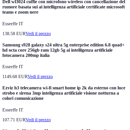
Dell wl3024 cuffie con microfono wireless con cancellazione del
rumore basata sui ai intelligenza artificiale certificate microsoft
teams e zoom nere
Esseeffe IT
138.58
EUR
Vedi il prezzo
Samsung s928 galaxy s24 ultra 5g enterprise edition 6.8 quad+
hd octa core 256gb ram 12gb 5g ai intelligenza artificiale
fotocamera 200mp italia
Esseeffe IT
1149.68
EUR
Vedi il prezzo
Ezviz h3 telecamera wi-fi smart home ip 2k da esterno con luce
strobo e sirena 3mp inteligenza artificiale visione notturna a
colori comunicazione
Esseeffe IT
107.71
EUR
Vedi il prezzo