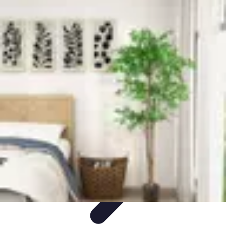
Futuro Tecnologico
Innovazioni Tecnologiche
Tendenze Tecnologiche
Intelligenza
Artificiale
Innovazione Sostenibile
Tecnologie Emergenti
Futuro Tecnologico