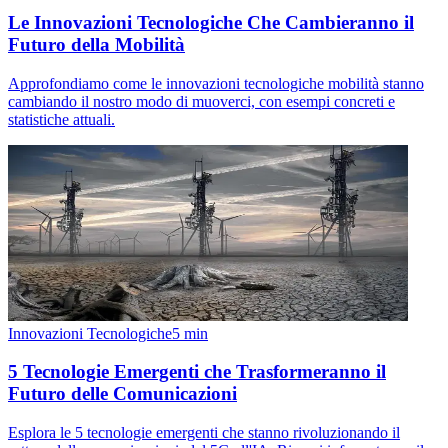
Le Innovazioni Tecnologiche Che Cambieranno il
Futuro della Mobilità
Approfondiamo come le innovazioni tecnologiche mobilità stanno
cambiando il nostro modo di muoverci, con esempi concreti e
statistiche attuali.
Innovazioni Tecnologiche
5
min
5 Tecnologie Emergenti che Trasformeranno il
Futuro delle Comunicazioni
Esplora le 5 tecnologie emergenti che stanno rivoluzionando il