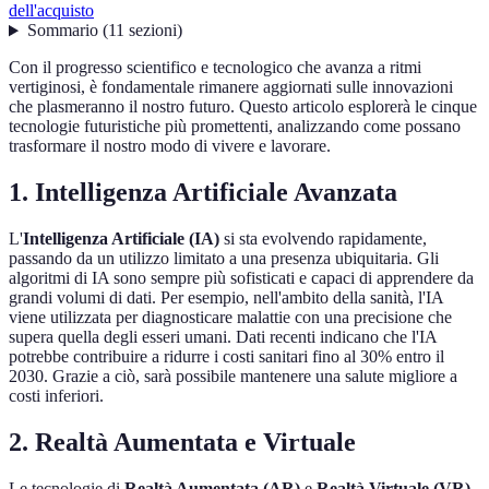
dell'acquisto
Sommario
(
11
sezioni
)
Con il progresso scientifico e tecnologico che avanza a ritmi
vertiginosi, è fondamentale rimanere aggiornati sulle innovazioni
che plasmeranno il nostro futuro. Questo articolo esplorerà le cinque
tecnologie futuristiche più promettenti, analizzando come possano
trasformare il nostro modo di vivere e lavorare.
1. Intelligenza Artificiale Avanzata
L'
Intelligenza Artificiale (IA)
si sta evolvendo rapidamente,
passando da un utilizzo limitato a una presenza ubiquitaria. Gli
algoritmi di IA sono sempre più sofisticati e capaci di apprendere da
grandi volumi di dati. Per esempio, nell'ambito della sanità, l'IA
viene utilizzata per diagnosticare malattie con una precisione che
supera quella degli esseri umani. Dati recenti indicano che l'IA
potrebbe contribuire a ridurre i costi sanitari fino al 30% entro il
2030. Grazie a ciò, sarà possibile mantenere una salute migliore a
costi inferiori.
2. Realtà Aumentata e Virtuale
Le tecnologie di
Realtà Aumentata (AR)
e
Realtà Virtuale (VR)