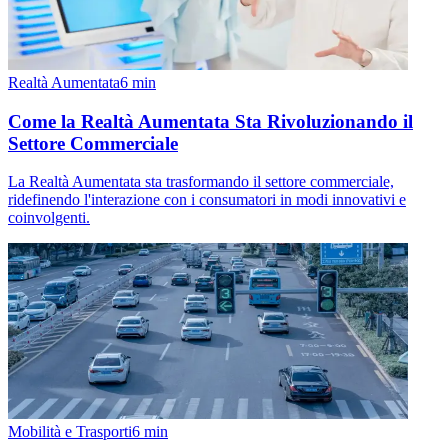
Realtà Aumentata
6
min
Come la Realtà Aumentata Sta Rivoluzionando il
Settore Commerciale
La Realtà Aumentata sta trasformando il settore commerciale,
ridefinendo l'interazione con i consumatori in modi innovativi e
coinvolgenti.
Mobilità e Trasporti
6
min