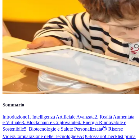
Sommario
Introduzione
1. Intelligenza Artificiale Avanzata
2. Realtà Aumentata
e Virtuale
3. Blockchain e Criptovalute
4. Energia Rinnovabile e
Sostenibile
5. Biotecnologie e Salute Personalizzata
📺 Risorse
Video
Comparazione delle Tecnologie
FAQ
Glossario
Checklist prima