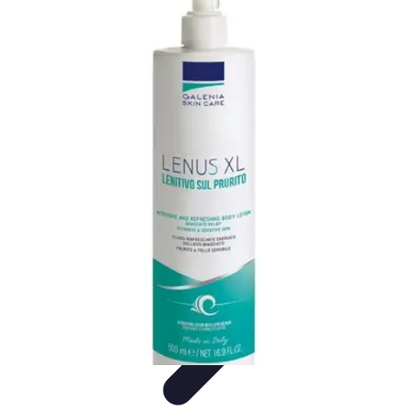
Futuro Tecnologico
Innovazioni Tecnologiche
Tendenze Tecnologiche
Intelligenza
Artificiale
Innovazione Sostenibile
Tecnologie Emergenti
Futuro Tecnologico