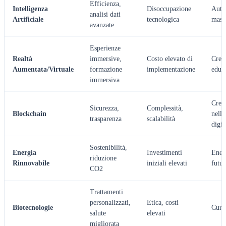
Efficienza,
Intelligenza
Disoccupazione
Auto
analisi dati
Artificiale
tecnologica
mass
avanzate
Esperienze
Realtà
immersive,
Costo elevato di
Cresc
Aumentata/Virtuale
formazione
implementazione
educ
immersiva
Cresc
Sicurezza,
Complessità,
Blockchain
nell
trasparenza
scalabilità
digit
Sostenibilità,
Energia
Investimenti
Energ
riduzione
Rinnovabile
iniziali elevati
futu
CO2
Trattamenti
personalizzati,
Etica, costi
Biotecnologie
Cure
salute
elevati
migliorata