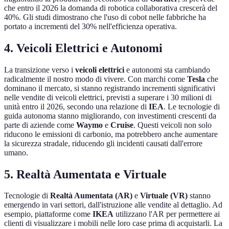
che entro il 2026 la domanda di robotica collaborativa crescerà del
40%. Gli studi dimostrano che l'uso di cobot nelle fabbriche ha
portato a incrementi del 30% nell'efficienza operativa.
4. Veicoli Elettrici e Autonomi
La transizione verso i
veicoli elettrici
e autonomi sta cambiando
radicalmente il nostro modo di vivere. Con marchi come
Tesla
che
dominano il mercato, si stanno registrando incrementi significativi
nelle vendite di veicoli elettrici, previsti a superare i 30 milioni di
unità entro il 2026, secondo una relazione di
IEA
. Le tecnologie di
guida autonoma stanno migliorando, con investimenti crescenti da
parte di aziende come
Waymo
e
Cruise
. Questi veicoli non solo
riducono le emissioni di carbonio, ma potrebbero anche aumentare
la sicurezza stradale, riducendo gli incidenti causati dall'errore
umano.
5. Realtà Aumentata e Virtuale
Tecnologie di
Realtà Aumentata (AR)
e
Virtuale (VR)
stanno
emergendo in vari settori, dall'istruzione alle vendite al dettaglio. Ad
esempio, piattaforme come
IKEA
utilizzano l'AR per permettere ai
clienti di visualizzare i mobili nelle loro case prima di acquistarli. La