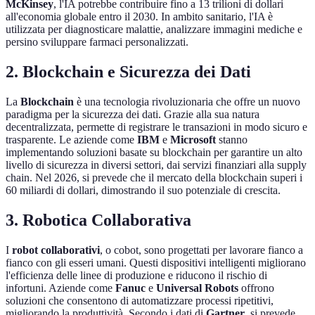
McKinsey
, l'IA potrebbe contribuire fino a 13 trilioni di dollari
all'economia globale entro il 2030. In ambito sanitario, l'IA è
utilizzata per diagnosticare malattie, analizzare immagini mediche e
persino sviluppare farmaci personalizzati.
2. Blockchain e Sicurezza dei Dati
La
Blockchain
è una tecnologia rivoluzionaria che offre un nuovo
paradigma per la sicurezza dei dati. Grazie alla sua natura
decentralizzata, permette di registrare le transazioni in modo sicuro e
trasparente. Le aziende come
IBM
e
Microsoft
stanno
implementando soluzioni basate su blockchain per garantire un alto
livello di sicurezza in diversi settori, dai servizi finanziari alla supply
chain. Nel 2026, si prevede che il mercato della blockchain superi i
60 miliardi di dollari, dimostrando il suo potenziale di crescita.
3. Robotica Collaborativa
I
robot collaborativi
, o cobot, sono progettati per lavorare fianco a
fianco con gli esseri umani. Questi dispositivi intelligenti migliorano
l'efficienza delle linee di produzione e riducono il rischio di
infortuni. Aziende come
Fanuc
e
Universal Robots
offrono
soluzioni che consentono di automatizzare processi ripetitivi,
migliorando la produttività. Secondo i dati di
Gartner
, si prevede