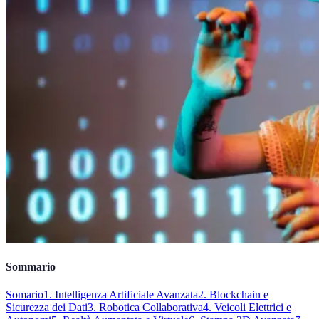
Sommario
Somario
1. Intelligenza Artificiale Avanzata
2. Blockchain e
Sicurezza dei Dati
3. Robotica Collaborativa
4. Veicoli Elettrici e