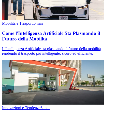
Mobilità e Trasporti
6
min
Come l'Intelligenza Artificiale Sta Plasmando il
Futuro della Mobilità
L'Intelligenza Artificiale sta plasmando il futuro della mobilità,
rendendo il trasporto più intelligente, sicuro ed efficiente.
Innovazioni e Tendenze
6
min