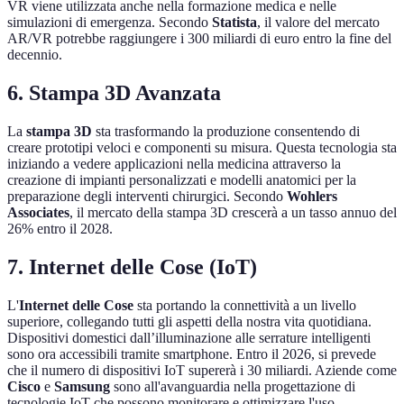
VR viene utilizzata anche nella formazione medica e nelle
simulazioni di emergenza. Secondo
Statista
, il valore del mercato
AR/VR potrebbe raggiungere i 300 miliardi di euro entro la fine del
decennio.
6. Stampa 3D Avanzata
La
stampa 3D
sta trasformando la produzione consentendo di
creare prototipi veloci e componenti su misura. Questa tecnologia sta
iniziando a vedere applicazioni nella medicina attraverso la
creazione di impianti personalizzati e modelli anatomici per la
preparazione degli interventi chirurgici. Secondo
Wohlers
Associates
, il mercato della stampa 3D crescerà a un tasso annuo del
26% entro il 2028.
7. Internet delle Cose (IoT)
L'
Internet delle Cose
sta portando la connettività a un livello
superiore, collegando tutti gli aspetti della nostra vita quotidiana.
Dispositivi domestici dall’illuminazione alle serrature intelligenti
sono ora accessibili tramite smartphone. Entro il 2026, si prevede
che il numero di dispositivi IoT supererà i 30 miliardi. Aziende come
Cisco
e
Samsung
sono all'avanguardia nella progettazione di
tecnologie IoT che possono monitorare e ottimizzare l'uso