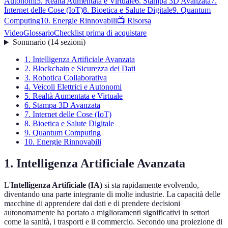
Autonomi
5. Realtà Aumentata e Virtuale
6. Stampa 3D Avanzata
7.
Internet delle Cose (IoT)
8. Bioetica e Salute Digitale
9. Quantum
Computing
10. Energie Rinnovabili
📺 Risorsa
Video
Glossario
Checklist prima di acquistare
Sommario
(
14
sezioni
)
1. Intelligenza Artificiale Avanzata
2. Blockchain e Sicurezza dei Dati
3. Robotica Collaborativa
4. Veicoli Elettrici e Autonomi
5. Realtà Aumentata e Virtuale
6. Stampa 3D Avanzata
7. Internet delle Cose (IoT)
8. Bioetica e Salute Digitale
9. Quantum Computing
10. Energie Rinnovabili
1. Intelligenza Artificiale Avanzata
L'
Intelligenza Artificiale (IA)
si sta rapidamente evolvendo,
diventando una parte integrante di molte industrie. La capacità delle
macchine di apprendere dai dati e di prendere decisioni
autonomamente ha portato a miglioramenti significativi in settori
come la sanità, i trasporti e il commercio. Secondo una proiezione di